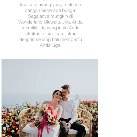
atau paralayang yang meluncur
dengan beberapa bunga.
Segalanya mungkin di
Wonderland Uluwatu. Jika Anda
memiliki ide yang ingin Anda
lakukan di sini, kami akan
dengan senang hati membantu
Anda juga.