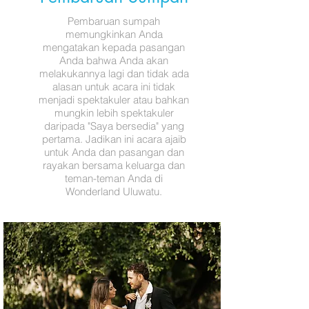
Pembaruan sumpah
memungkinkan Anda
mengatakan kepada pasangan
Anda bahwa Anda akan
melakukannya lagi dan tidak ada
alasan untuk acara ini tidak
menjadi spektakuler atau bahkan
mungkin lebih spektakuler
daripada "Saya bersedia" yang
pertama. Jadikan ini acara ajaib
untuk Anda dan pasangan dan
rayakan bersama keluarga dan
teman-teman Anda di
Wonderland Uluwatu.