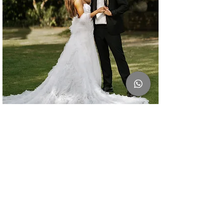
Pembaruan Sumpah
Pembaruan sumpah
memungkinkan Anda
mengatakan kepada pasangan
Anda bahwa Anda akan
melakukannya lagi dan tidak ada
alasan untuk acara ini tidak
menjadi spektakuler atau bahkan