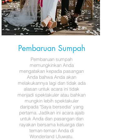
Pembaruan Sumpah
Pembaruan sumpah
memungkinkan Anda
mengatakan kepada pasangan
Anda bahwa Anda akan
melakukannya lagi dan tidak ada
alasan untuk acara ini tidak
menjadi spektakuler atau bahkan
mungkin lebih spektakuler
daripada "Saya bersedia" yang
pertama. Jadikan ini acara ajaib
untuk Anda dan pasangan dan
rayakan bersama keluarga dan
teman-teman Anda di
Wonderland Uluwatu.