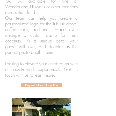
Tuk Tuk, available for hire at
Wonderland Uluwatu or other locations
across the island.
Our team can help you create a
personalized logo for the Tuk Tuk doors,
coffee cups, and menus—and even
arrange a custom stamp for fresh
coconuts. It’s a unique detail your
guests will love, and doubles as the
perfect photo booth moment.
Looking to elevate your celebration with
a one-of-a-kind experience? Get in
touch with us to learn more.
Request Tuktuk Information